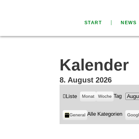
START
NEWS
Kalender
8. August 2026
Tag
Ansicht
Liste
Monat
Woche
Mona
Tag
Jahr
als
Kategorien
Alle Kategorien
Eintr
General
Goog
in